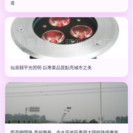
道
仙居縣宇光照明 以專業品質點亮城市之美
照亮鄉間路 貴州興義、赤水等地區專用太陽能路燈廠家