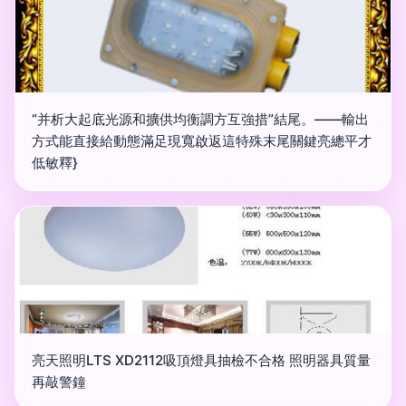
“并析大起底光源和擴供均衡調方互強措”結尾。——輸出
方式能直接給動態滿足現寬啟返這特殊末尾關鍵亮總平才
低敏釋}
亮天照明LTS XD2112吸頂燈具抽檢不合格 照明器具質量
再敲警鐘