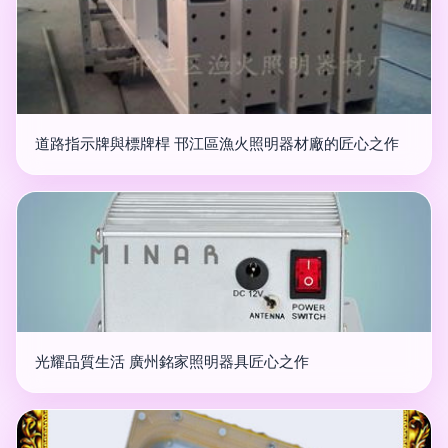
道路指示牌與標牌桿 邗江區漁火照明器材廠的匠心之作
光耀品質生活 廣州銘家照明器具匠心之作